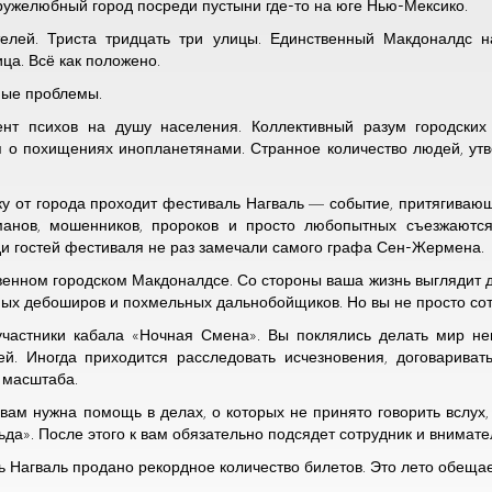
ужелюбный город посреди пустыни где-то на юге Нью-Мексико.
елей. Триста тридцать три улицы. Единственный Макдоналдс на
ца. Всё как положено.
ные проблемы.
нт психов на душу населения. Коллективный разум городских 
 о похищениях инопланетянами. Странное количество людей, утве
у от города проходит фестиваль Нагваль — событие, притягивающ
аманов, мошенников, пророков и просто любопытных съезжаютс
ди гостей фестиваля не раз замечали самого графа Сен-Жермена.
венном городском Макдоналдсе. Со стороны ваша жизнь выглядит д
ных дебоширов и похмельных дальнобойщиков. Но вы не просто со
участники кабала «Ночная Смена». Вы поклялись делать мир не
ией. Иногда приходится расследовать исчезновения, договарив
 масштаба.
 вам нужна помощь в делах, о которых не принято говорить вслух
ьда». После этого к вам обязательно подсядет сотрудник и внимат
ль Нагваль продано рекордное количество билетов. Это лето обеща