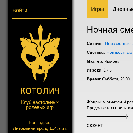
Игры
Дневны
Войти
Ночная см
Сеттинг:
Неизвестные 
Система:
Неизвестные
Мастер:
Имярек
Игроки:
1 / 5
Время:
Суббота, 23:00 -
Клуб настольных
Жанры: м'агический ре
ролевых игр
Продолжительность: ок
═════════════╬
Наш адрес:
СЮЖЕТ
Лиговский пр., д. 114, лит.