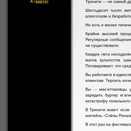
А (
карта
)
Тринити — не самый др
Шестьдесят тысяч жит
алкоголизм и безработи
Но есть и менее типич
Крайне высокий проце
Регулярные сообщения
не существовало.
Каждое лето неподалёк
магов, культистов, ш
Поговаривают, что сре
Вы работаете в единст
клиентам. Терпеть ноч
Вы — мак'аттаковцы, 
зарядить бургер м'аг
катастрофу локального
В Тринити знают: если
коктейль «Слёзы Ронал
В этот раз на фестива