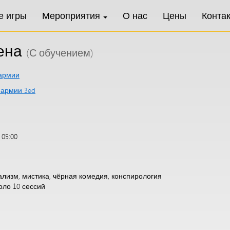
е игры
Мероприятия
О нас
Цены
Конта
ена
(С обучением)
армии
 армии 3ed
 05:00
ализм, мистика, чёрная комедия, конспирология
оло 10 сессий