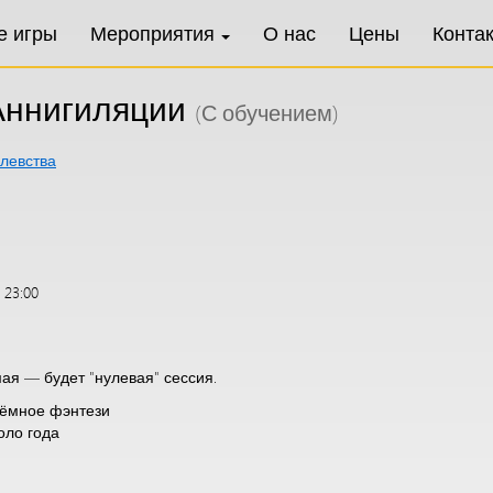
е игры
Мероприятия
О нас
Цены
Конта
Аннигиляции
(С обучением)
левства
 23:00
ая — будет "нулевая" сессия.
тёмное фэнтези
оло года