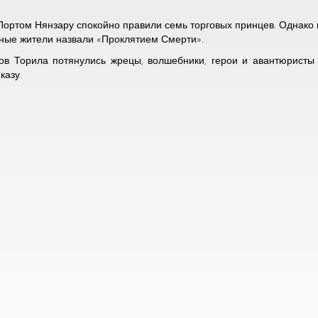
Портом Нянзару спокойно правили семь торговых принцев. Однако н
тные жители назвали «Проклятием Смерти».
ов Торила потянулись жрецы, волшебники, герои и авантюристы 
казу.