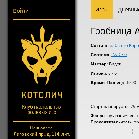
Игры
Дневны
Войти
Гробница 
Сеттинг:
Забытые Коро
Система:
D&D 5.0
Мастер:
Видок
Игроки:
6 / 6
Время:
Пятница, 19:00 -
Клуб настольных
Старт планируется 29 м
ролевых игр
Жанры: приключение, 
Продолжительность: ок
Наш адрес:
═════════════╬
Лиговский пр., д. 114, лит.