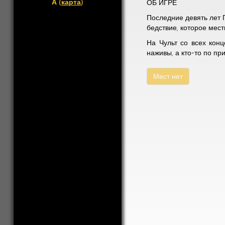
А (
карта
)
ОБ ИГРЕ
Последние девять лет 
бедствие, которое мес
На Чульт со всех конц
наживы, а кто-то по при
Мест нет