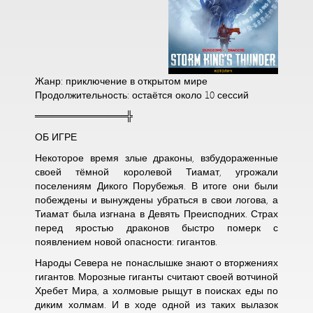
Жанр: приключение в открытом мире
Продолжительность: остаётся около 10 сессий
═════════════╬
ОБ ИГРЕ
Некоторое время злые драконы, взбудораженные
своей тёмной королевой Тиамат, угрожали
поселениям Дикого Порубежья. В итоге они были
побеждены и вынуждены убраться в свои логова, а
Тиамат была изгнана в Девять Преисподних. Страх
перед яростью драконов быстро померк с
появлением новой опасности: гигантов.
Народы Севера не понаслышке знают о вторжениях
гигантов. Морозные гиганты считают своей вотчиной
Хребет Мира, а холмовые рыщут в поисках еды по
диким холмам. И в ходе одной из таких вылазок