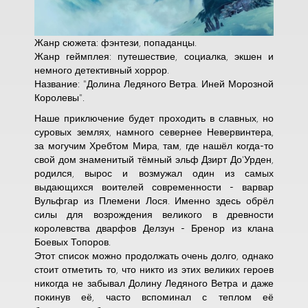
Жанр сюжета: фэнтези, попаданцы.
Жанр геймплея: путешествие, социалка, экшен и
немного детективный хоррор.
Название: "Долина Ледяного Ветра. Иней Морозной
Королевы".
Наше приключение будет проходить в славных, но
суровых землях, намного севернее Невервинтера,
за могучим Хребтом Мира, там, где нашёл когда-то
свой дом знаменитый тёмный эльф Дзирт До'Урден,
родился, вырос и возмужал один из самых
выдающихся воителей современности - варвар
Вульфгар из Племени Лося. Именно здесь обрёл
силы для возрождения великого в древности
королевства дварфов Делзун - Бренор из клана
Боевых Топоров.
Этот список можно продолжать очень долго, однако
стоит отметить то, что никто из этих великих героев
никогда не забывал Долину Ледяного Ветра и даже
покинув её, часто вспоминал с теплом её