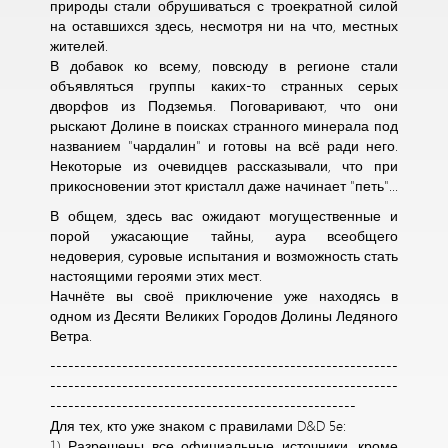
природы стали обрушиваться с троекратной силой
на оставшихся здесь, несмотря ни на что, местных
жителей.
В добавок ко всему, повсюду в регионе стали
объявляться группы каких-то странных серых
дворфов из Подземья. Поговаривают, что они
рыскают Долине в поисках странного минерала под
названием "чардалин" и готовы на всё ради него.
Некоторые из очевидцев рассказывали, что при
прикосновении этот кристалл даже начинает "петь"...
В общем, здесь вас ожидают могущественные и
порой ужасающие тайны, аура всеобщего
недоверия, суровые испытания и возможность стать
настоящими героями этих мест.
Начнёте вы своё приключение уже находясь в
одном из Десяти Великих Городов Долины Ледяного
Ветра.
----------------------------------------------------------
----------------------------------------------------------
---------------------------------------------------
Для тех, кто уже знаком с правилами D&D 5e:
1) Разрешены все официальные источники, кроме