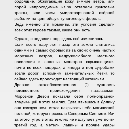
бодрящие, обжигающие кожу зимние ветра, или
порой непроходимые из-за оттепели грунтовые
тракты, или часы умиротворяющей озёрной
рыбалки на ценнейшую тупоголовую форель.
Ведь именно эти моменты, эти условия сделали
всех этих героев такими, какие они есть.
Однако, с недавних пор, здесь всё изменилось...
Если всего пару лет назад эти земли считались
одними из самых суровых из-за своих очень частых
морозных ветров, недружелюбного местного
населения и опасных монстров, скрывающихся
почти во всех пещерах, а иногда и под сугробами
возле дорог (вспомним замечательных Йети), то
сейчас здесь происходит настоящий катаклизм.
Древняя околобожественная (?) сущность
неизвестного происхождения, называемая
Морозной Девой показала себя полноправной
владычицей в этих землях. Едва явившись в Долину
она каждую ночь стала накрывать небо магической
пеленой, которую прозвали Северным Сиянием. Из-
за этого, утро в этих землях не наступает уже почти
третий год, а метели, лавины и прочие удары