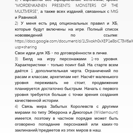
"MORDENKAINEN PRESENTS: MONSTERS OF THE
MULTIVERSE", а также всех изданий, связанных с MtG
и Равникой.
2) У меня есть ряд опциональных правил и ХБ,
которые будут включены на игре. Полный список
нововведений по ссылке:
https://docs.google.com/document/d/1L5lxokh0xXEP1e8biC7IM6a
usp=sharing
Свои идеи для ХБ - по договорённости в личке.
3) Билд на игру персонажами 1-го уровня.
Характеристики - только поинт бай. На старте всем
даётся 1 дополнительная черта. Ограничений по
расам и классам, архетипам нет. Насчёт маленького
уровня переживать не стоит, продвижение
планируется достаточно быстрым. Начать с первого
уровня требуется больше с точки зрения создания
качественной истории.
4) Связь мира Забытых Королевств с другими
мирами по типу Эберрона и Дикогорья (Wildemount)
имеется, поэтому в частном порядке может быть
оговорено попадание персонажей или каких-то
заклинаний/предметов из этих миров в наш.