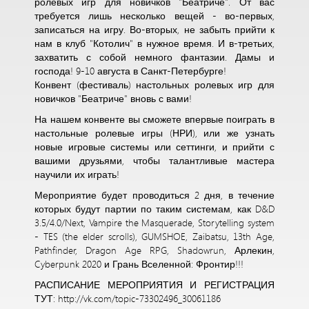
ролевых игр для новичков "Беатриче". От вас
требуется лишь несколько вещей - во-первых,
записаться на игру. Во-вторых, не забыть прийти к
нам в клуб "Котолич" в нужное время. И в-третьих,
захватить с собой немного фантазии. Дамы и
господа! 9-10 августа в Санкт-Петербурге!
Конвент (фестиваль) настольных ролевых игр для
новичков "Беатриче" вновь с вами!
На нашем конвенте вы сможете впервые поиграть в
настольные ролевые игры (НРИ), или же узнать
новые игровые системы или сеттинги, и прийти с
вашими друзьями, чтобы талантливые мастера
научили их играть!
Мероприятие будет проводиться 2 дня, в течение
которых будут партии по таким системам, как D&D
3.5/4.0/Next, Vampire the Masquerade, Storytelling system
- TES (the elder scrolls), GUMSHOE, Zaibatsu, 13th Age,
Pathfinder, Dragon Age RPG, Shadowrun, Арлекин,
Cyberpunk 2020 и Грань Вселенной: Фронтир!!!
РАСПИСАНИЕ МЕРОПРИЯТИЯ И РЕГИСТРАЦИЯ
ТУТ: http://vk.com/topic-73302496_30061186