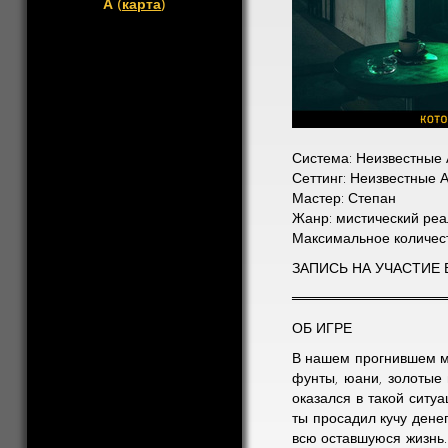
А (
карта
)
Система: Неизвестные
Сеттинг: Неизвестные 
Мастер: Степан
Жанр: мистический реа
Максимальное количест
ЗАПИСЬ НА УЧАСТИЕ В 
═══════════════
ОБ ИГРЕ
В нашем прогнившем ма
фунты, юани, золотые м
оказался в такой ситу
ты просадил кучу дене
всю оставшуюся жизнь.