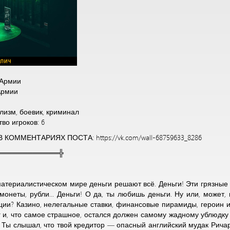
 Армии
Армии
лизм, боевик, криминал
во игроков: 6
КОММЕНТАРИЯХ ПОСТА: https://vk.com/wall-68759633_8286
════════════╬
териалистическом мире деньги решают всё. Деньги! Эти грязные з
онеты, рубли... Деньги! О да, ты любишь деньги. Ну или, может, 
ации? Казино, нелегальные ставки, финансовые пирамиды, героин
г и, что самое страшное, остался должен самому жадному ублюдку 
 Ты слышал, что твой кредитор — опасный английский мудак Ричар