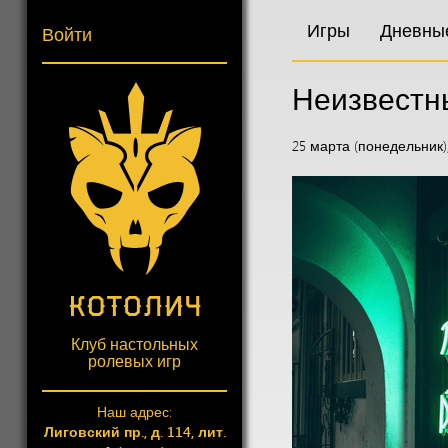
Игры
Дневны
Войти
Неизвестн
25 марта (понедельник), 
Клуб настольных
ролевых игр
Наш адрес:
Лиговский пр., д. 114, лит.