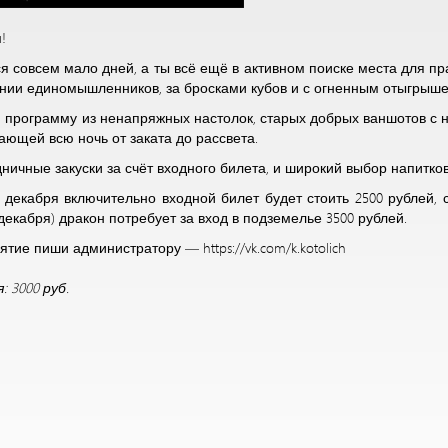
!
ся совсем мало дней, а ты всё ещё в активном поиске места для п
ании единомышленников, за бросками кубов и с огненным отыгрыш
ю программу из ненапряжных настолок, старых добрых ваншотов
ающей всю ночь от заката до рассвета.
дничные закуски за счёт входного билета, и широкий выбор напитков
2 декабря включительно входной билет будет стоить 2500 рублей, 
1 декабря) дракон потребует за вход в подземелье 3500 рублей.
тие пиши администратору — https://vk.com/k.kotolich
 3000 руб.