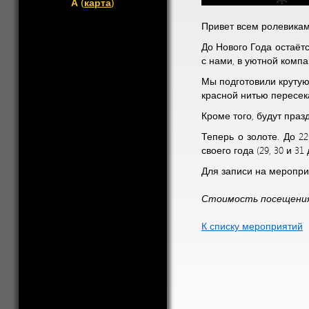
А (
карта
)
Привет всем ролевикам
До Нового Года остаёт
с нами, в уютной комп
Мы подготовили круту
красной нитью пересек
Кроме того, будут праз
Теперь о золоте. До 2
своего года (29, 30 и 3
Для записи на мероприя
Стоимость посещения:
К списку мероприятий