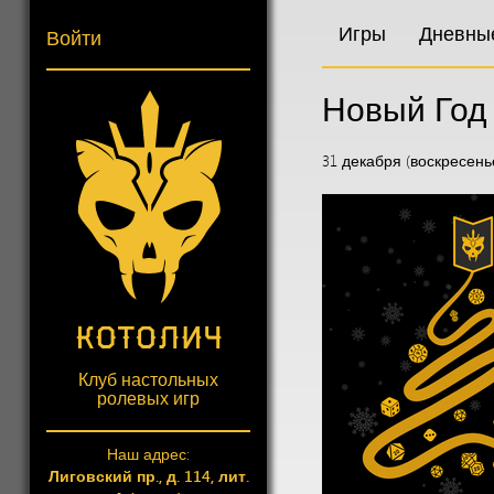
Игры
Дневны
Войти
Новый Год
31 декабря (воскресенье)
Клуб настольных
ролевых игр
Наш адрес:
Лиговский пр., д. 114, лит.